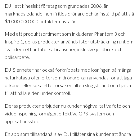
DJI, ett kinesiskt företag som grundades 2006, är
marknadsledande inom fritids drönare och är inställd på att slå
$1 000 000 000 i intäkter nästa år.
Med ett produktsortiment som inkluderar Phantom 3 och
Inspire 1, deras produkter används i stor utsträckning runt om
i världen i ett antal olika branscher, inklusive jordbruk och
polisarbete.
DJIS enheter har också förknippats med lösningen på många
naturkatastrofer, eftersom drönare kan användas för att jaga
orkaner eller söka efter orsaken till en skogsbrand och hjälpa
till att hålla elden under kontroll.
Deras produkter erbjuder nu kunder högkvalitativa foto och
videoinspelning förmågor, effektiva GPS-system och
applikationsstöd.
En app som tillhandahålls av DJI tillåter sina kunder att ändra