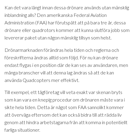
Kan det vara långt innan dessa drönare används utan mänsklig
inblandning alls? Den amerikanska Federal Aviation
Administration (FAA) har förutspått att på bara tre år, dessa
drönare eller quadrotors kommer att kunna slutföra jobb som
levererar paket utan någon mänsklig tillsyn som helst.
Drönarmarknaden förändras hela tiden och reglerna och
föreskrifterna ändras alltid som följd. För nu kan drönare
endast flygas i en position där de kan ses av användaren, men
många branscher vill att denna lag ändras så att de kan
använda Quadcopters mer effektivt.
Till exempel, ett tågföretag vill veta exakt var skenan bryts
som kan vara en knepig procedur om drönaren måste vara i
sikte hela tiden. Detta är något som FAA sannolikt kommer
att överväga eftersom det kan också bidra till att rädda liv
genom att hindra arbetstagarna från att komma in potentiellt
farliga situationer.