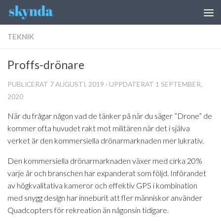
Hoppa till innehåll
TEKNIK
Proffs-drönare
PUBLICERAT
7 AUGUSTI, 2019
· UPPDATERAT
1 SEPTEMBER,
2020
När du frågar någon vad de tänker på när du säger ”Drone” de
kommer ofta huvudet rakt mot militären när det i själva
verket är den kommersiella drönarmarknaden mer lukrativ.
Den kommersiella drönarmarknaden växer med cirka 20%
varje år och branschen har expanderat som följd. Införandet
av högkvalitativa kameror och effektiv GPS i kombination
med snygg design har inneburit att fler människor använder
Quadcopters för rekreation än någonsin tidigare.