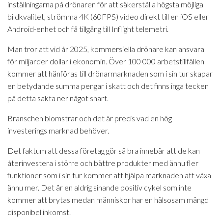
inställningarna på drönaren för att säkerställa högsta möjliga
bildkvalitet, strömma 4K (60FPS) video direkt till en iOS eller
Android-enhet och få tillgång till Inflight telemetri.
Man tror att vid år 2025, kommersiella drönare kan ansvara
för miljarder dollar i ekonomin. Över 100 000 arbetstillfällen
kommer att hänföras till drönarmarknaden som i sin tur skapar
en betydande summa pengar i skatt och det finns inga tecken
på detta sakta ner något snart.
Branschen blomstrar och det är precis vad en hög
investerings marknad behöver.
Det faktum att dessa företag gör så bra innebär att de kan
återinvestera i större och bättre produkter med ännu fler
funktioner som i sin tur kommer att hjälpa marknaden att växa
ännu mer. Det är en aldrig sinande positiv cykel som inte
kommer att brytas medan människor har en hälsosam mängd
disponibel inkomst.